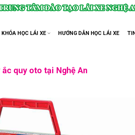
KHÓA HỌC LÁI XE
HƯỚNG DẪN HỌC LÁI XE
TI
y ắc quy oto tại Nghệ An