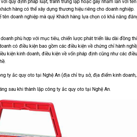
ới quy định pháp luật, tránh trùng lặp hoặc gây nhầm lẫn với tên
hách hàng có thể xây dựng thương hiệu riêng cho doanh nghiệp.
 để tên doanh nghiệp mà quý Khách hàng lựa chọn có khả năng đăn
oanh phù hợp với mục tiêu, chiến lược phát triển lâu dài đồng th
doanh có điều kiện bao gồm các điều kiện về chứng chỉ hành nghề
ều kiện kinh doanh, điều kiện về vốn pháp định cũng như các điề
hề.
g ty ắc quy oto tại Nghệ An (địa chỉ trụ sở, địa điểm kinh doanh,…
ng sau khi thành lập công ty ắc quy oto tại Nghệ An.