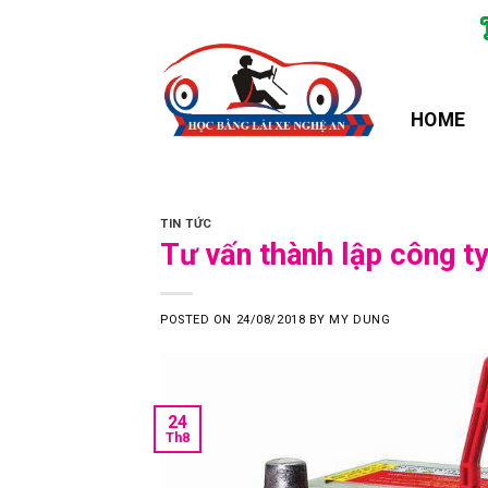
Skip
to
content
HOME
TIN TỨC
Tư vấn thành lập công t
POSTED ON
24/08/2018
BY
MY DUNG
24
Th8