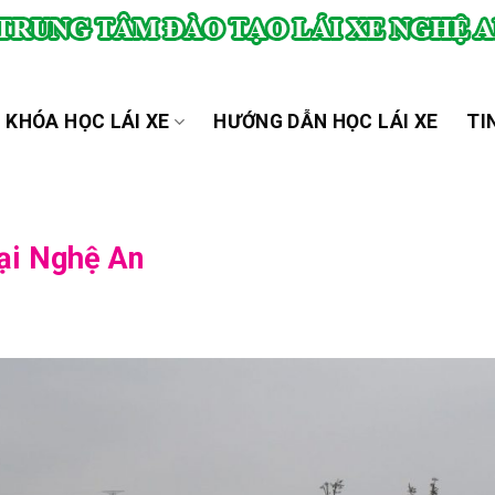
KHÓA HỌC LÁI XE
HƯỚNG DẪN HỌC LÁI XE
TI
tại Nghệ An