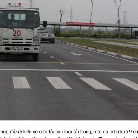
p điều khiển xe ô tô tải các loại tải trọng, ô tô du lịch dưới 9 ch