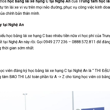
 Khóa
học bằng lái xe hạng C tại Nghệ An
của
Trung tâm học lá
 tự tin lái xe vi vu trên mọi nẻo đường, phục vụ công việc kinh do
của chính bản thân mình.
y tại Nghệ An
hiểu học bằng lái xe hạng C bao nhiêu tiền nữa vì học phí của Trun
hất tại Nghệ An này rồi. Gọi 0949 277 236 – 0888.572.811 để đăn
 thời gian sớm nhất.
c viên đăng ký học bằng lái xe hạng C tại Nghệ An là ” THI ĐẬU
ng tâm BAO THI LẠI toàn phần từ A -> Z cho từng học viên có bằn