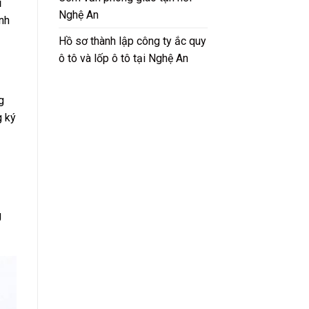
i
Nghệ An
anh
Hồ sơ thành lập công ty ắc quy
ô tô và lốp ô tô tại Nghệ An
g
g ký
g