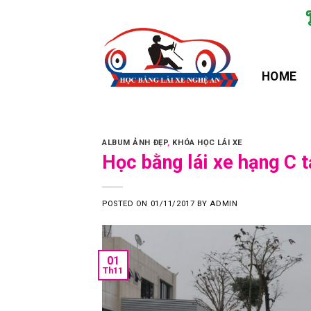
Skip
to
content
HOME
ALBUM ẢNH ĐẸP
,
KHÓA HỌC LÁI XE
Học bằng lái xe hạng C 
POSTED ON
01/11/2017
BY
ADMIN
01
Th11