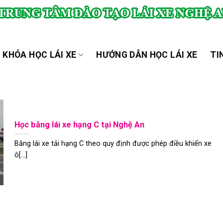
KHÓA HỌC LÁI XE
HƯỚNG DẪN HỌC LÁI XE
TI
Học bằng lái xe hạng C tại Nghệ An
Bằng lái xe tải hạng C theo quy định được phép điều khiển xe
ô[...]