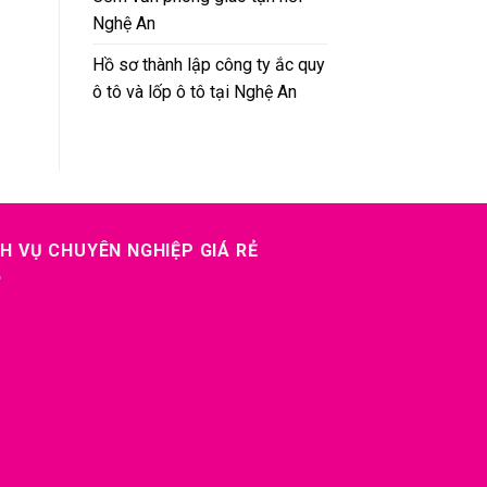
Nghệ An
Hồ sơ thành lập công ty ắc quy
ô tô và lốp ô tô tại Nghệ An
H VỤ CHUYÊN NGHIỆP GIÁ RẺ