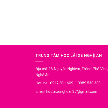
TRUNG TÂM HỌC LÁI XE NGHỆ AN
Địa chỉ: 26 Nguyễn Nghiễm, Thành Phố Vinh
Nghệ An
Hotline: 0912.831.609 – 0989.530.303
Email: hoclaixenghean37@gmail.com